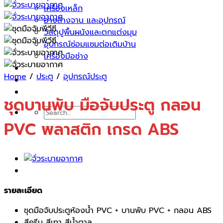
เครื่องเหล็ก
อ่างล้างจาน และอุปกรณ์
วัสดุปูพื้นผนังและตกแต่งมุม
อุปกรณ์ซ่อมแซมต่อเติมบ้าน
เครื่องมือช่าง
บทความ
Home
/
ประตู
/
อุปกรณ์ประตู
ติดต่อเรา
ชุดบานพับ มือจับประตู กลอน
Search
for:
PVC พลาสติก เกรด ABS
รายละเอียด
ชุดมือจับประตูห้องน้ำ PVC + บานพับ PVC + กลอน ABS
สีครีม สีเทา สีน้ำตาล