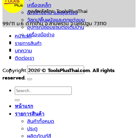
เครื่องเหล็ก
ทูลส์พลัสไทย ToolsPlusThai
อ่างล้างจาน และอุปกรณ์
วัสดุปูพื้นผนังและตกแต่งมุม
99/11 ม.6 ต.ท่าข้าม อ.สามพราน จ.นครปฐม 73110
อุปกรณ์ซ่อมแซมต่อเติมบ้าน
เครื่องมือช่าง
หน้าแรก
บทความ
รายการสินค้า
ติดต่อเรา
บทความ
ติดต่อเรา
Search
Copyright 2026 ©
ToolsPlusThai.com. All rights
for:
reserved.
Search
for:
หน้าแรก
รายการสินค้า
สินค้าทั้งหมด
ประตู
ผลิตภัณฑ์สี