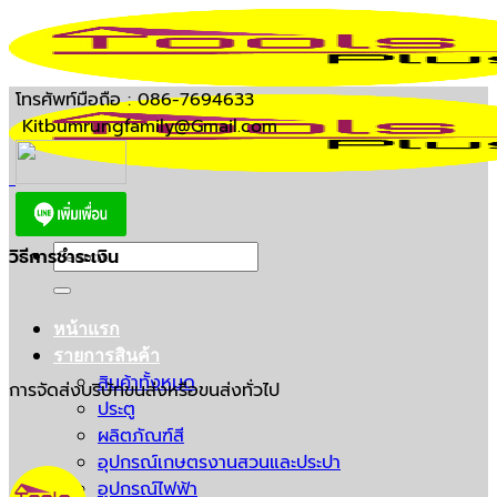
Skip
to
content
โทรศัพท์มือถือ : 086-7694633
Kitbumrungfamily@Gmail.com
Search
วิธีการชำระเงิน
for:
หน้าแรก
รายการสินค้า
สินค้าทั้งหมด
การจัดส่งบริษัทขนส่งหรือขนส่งทั่วไป
ประตู
ผลิตภัณฑ์สี
อุปกรณ์เกษตรงานสวนและประปา
อุปกรณ์ไฟฟ้า